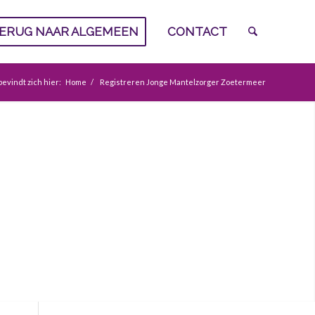
ERUG NAAR ALGEMEEN
CONTACT
bevindt zich hier:
Home
/
Registreren Jonge Mantelzorger Zoetermeer