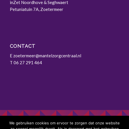
inZet Noordhove & Seghwaert
Petuniatuin 7A, Zoetermeer
CONTACT
E
zoetermeer@mantelzorgcentraal.nl
T 06 27 291 464
We gebruiken cookies om ervoor te zorgen dat onze website
zo soepel mogelijk draait. Als je doorgaat met het gebruiken